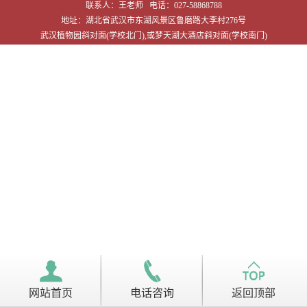
联系人：王老师 电话：027-58868788
职业培训
地址：湖北省武汉市东湖风景区鲁磨路大李村276号
武汉植物园斜对面(学校北门),或梦天湖大酒店斜对面(学校南门)
信息公开
联系我们
网站首页
电话咨询
返回顶部