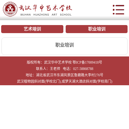
网站首页
艺术培训
职业培训
学校概况
职业培训
院系部门
版权所有：武汉华中艺术学校 鄂ICP备17009418号
招生就业
联系人：王老师 电话：027-58868788
地址：湖北省武汉市东湖风景区鲁磨路大李村276号
实训中心
武汉植物园斜对面(学校北门),或梦天湖大酒店斜对面(学校南门)
双优创建
合作交流
艺校文化
学工在线